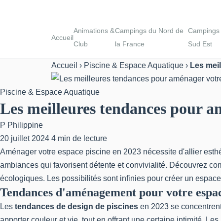
Animations &
Campings du Nord de
Campings
Accueil
Club
la France
Sud Est
Accueil
›
Piscine & Espace Aquatique
›
Les mei
Piscine & Espace Aquatique
Les meilleures tendances pour a
P
Philippine
20 juillet 2024
4 min de lecture
Aménager votre espace piscine en 2023 nécessite d'allier esthé
ambiances qui favorisent détente et convivialité. Découvrez com
écologiques. Les possibilités sont infinies pour créer un espace
Tendances d'aménagement pour votre espac
Les
tendances de design de piscines
en 2023 se concentrent s
apporter couleur et vie, tout en offrant une certaine intimité. Les